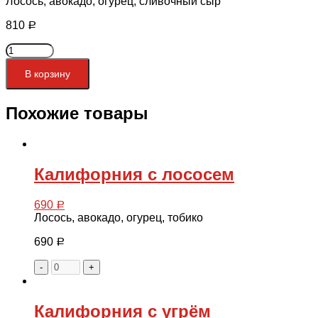
Лосось, авокадо, огурец, сливочный сыр
810
Р
Количество
товара
Филадельфия
В корзину
ролл
Похожие товары
Калифорния с лососем
690
Р
Лосось, авокадо, огурец, тобико
690
Р
-
+
Калифорния с угрём