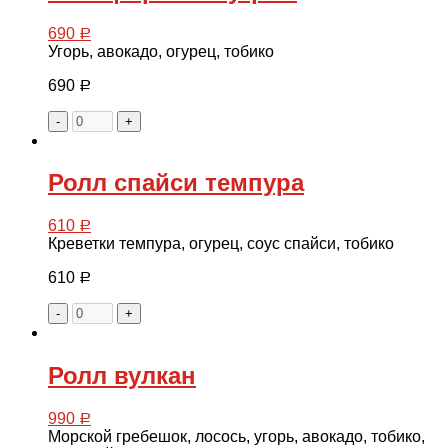
690
Р
Угорь, авокадо, огурец, тобико
690
Р
-
+
Ролл спайси темпура
610
Р
Креветки темпура, огурец, соус спайси, тобико
610
Р
-
+
Ролл вулкан
990
Р
Морской гребешок, лосось, угорь, авокадо, тобико,