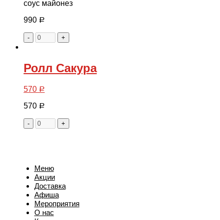
соус майонез
990
Р
-
+
Ролл Сакура
570
Р
570
Р
-
+
Меню
Акции
Доставка
Афиша
Мероприятия
О нас