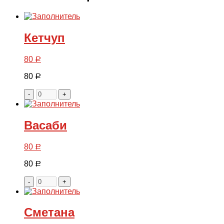
Кетчуп
80
Р
80
Р
-
+
Васаби
80
Р
80
Р
-
+
Сметана