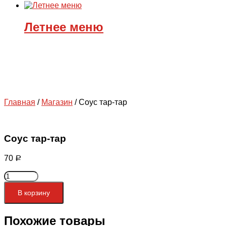
Летнее меню
Главная
/
Магазин
/
Соус тар-тар
Соус тар-тар
70
Р
Количество
товара
Соус
В корзину
тар-
тар
Похожие товары