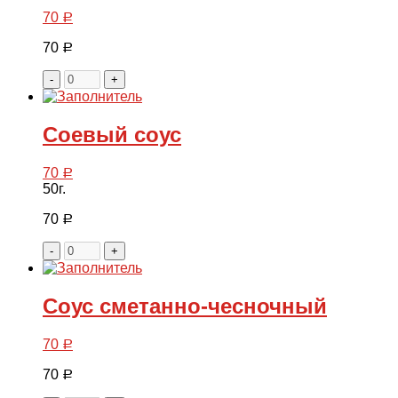
70
Р
70
Р
-
+
Соевый соус
70
Р
50г.
70
Р
-
+
Соус сметанно-чесночный
70
Р
70
Р