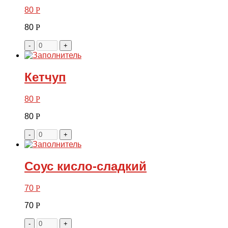
80
Р
80
Р
-
+
Кетчуп
80
Р
80
Р
-
+
Соус кисло-сладкий
70
Р
70
Р
-
+