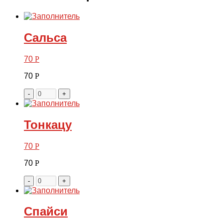
Сальса
70
Р
70
Р
-
+
Тонкацу
70
Р
70
Р
-
+
Спайси