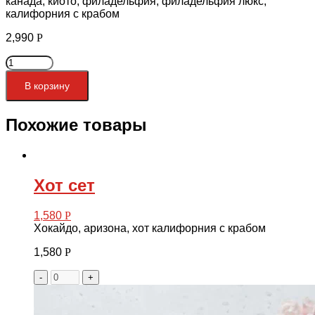
канада, киото, филадельфия, филадельфия люкс,
калифорния с крабом
2,990
Р
Количество
товара
Люкс
В корзину
сет
Похожие товары
Хот сет
1,580
Р
Хокайдо, аризона, хот калифорния с крабом
1,580
Р
-
+