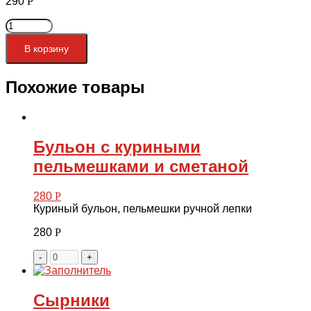
290
Р
Количество
товара
Картофель
В корзину
фри
Похожие товары
Бульон с куриными
пельмешками и сметаной
280
Р
Куриный бульон, пельмешки ручной лепки
280
Р
-
+
Сырники