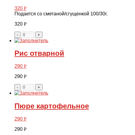
320
Р
Подается со сметаной/сгущенкой 100/30г.
320
Р
-
+
Рис отварной
290
Р
290
Р
-
+
Пюре картофельное
290
Р
290
Р